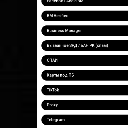
Facebook Acc с BM
BM Verified
Business Manager
Вызванное ЗРД / БАН РК (спам)
СПАИ
Карты под ПБ
TikTok
Proxy
Telegram