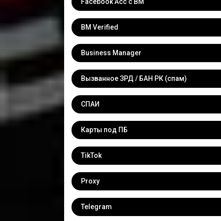
Facebook Acc с BM
BM Verified
Business Manager
Вызванное ЗРД / БАН РК (спам)
СПАИ
Карты под ПБ
TikTok
Proxy
Telegram