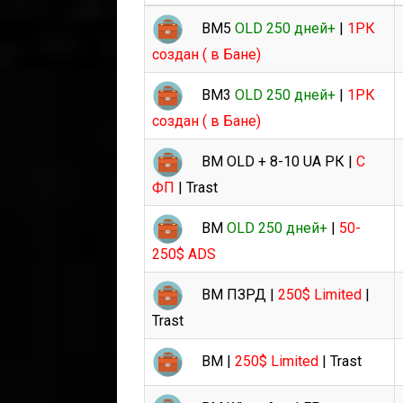
BM5
OLD 250 дней+
|
1РК
создан ( в Бане)
BM3
OLD 250 дней+
|
1РК
создан ( в Бане)
BM OLD + 8-10 UA РК |
С
ФП
| Trast
BM
OLD 250 дней+
|
50-
250$ ADS
BM ПЗРД |
250$ Limited
|
Trast
BM |
250$ Limited
| Trast