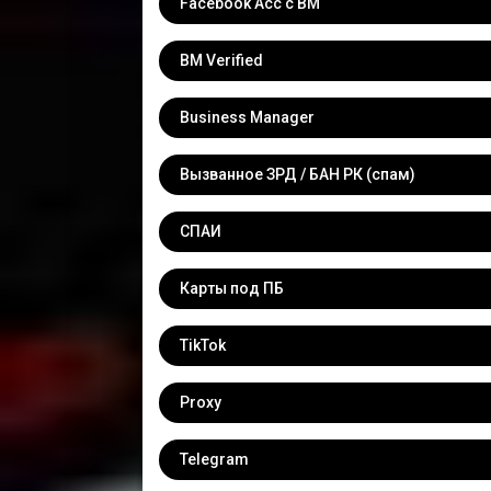
Facebook Acc с BM
BM Verified
Business Manager
Вызванное ЗРД / БАН РК (спам)
СПАИ
Карты под ПБ
TikTok
Proxy
Telegram