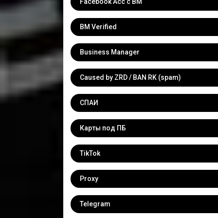
Facebook Acc с BM
BM Verified
Business Manager
Caused by ZRD / BAN RK (spam)
СПАИ
Карты под ПБ
TikTok
Proxy
Telegram