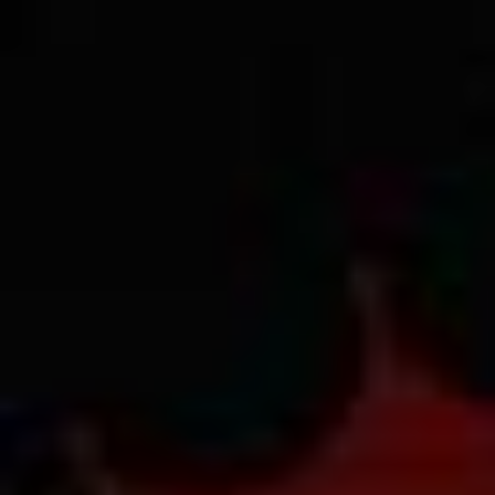
Count items in basket
Count goods in basket
Price without discount